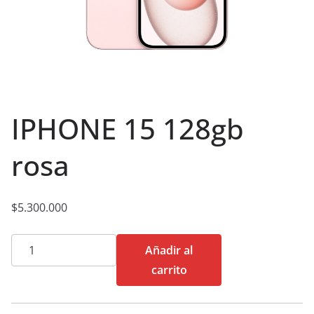
IPHONE 15 128gb
rosa ️
$
5.300.000
IPHONE
Añadir al
15
carrito
128gb
rosa