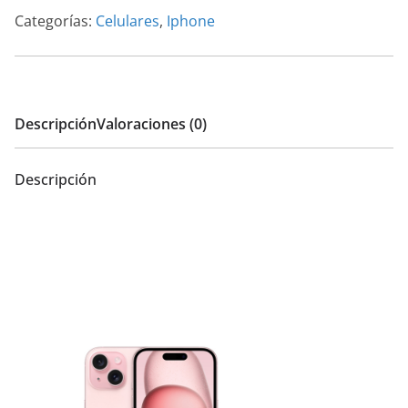
Categorías:
Celulares
,
Iphone
cantidad
Descripción
Valoraciones (0)
Descripción