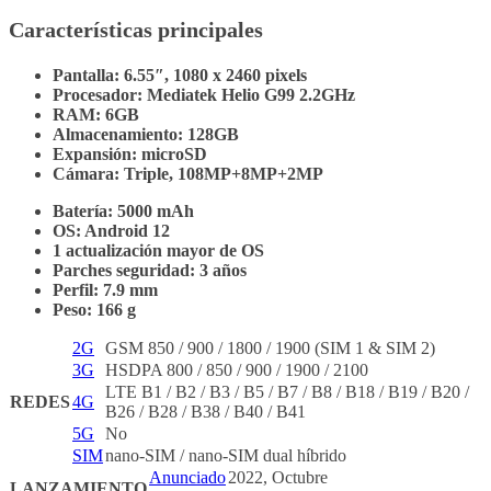
Características principales
Pantalla: 6.55″, 1080 x 2460 pixels
Procesador: Mediatek Helio G99 2.2GHz
RAM: 6GB
Almacenamiento: 128GB
Expansión: microSD
Cámara: Triple, 108MP+8MP+2MP
Batería: 5000 mAh
OS: Android 12
1 actualización mayor de OS
Parches seguridad: 3 años
Perfil: 7.9 mm
Peso: 166 g
2G
GSM 850 / 900 / 1800 / 1900 (SIM 1 & SIM 2)
3G
HSDPA 800 / 850 / 900 / 1900 / 2100
LTE B1 / B2 / B3 / B5 / B7 / B8 / B18 / B19 / B20 /
REDES
4G
B26 / B28 / B38 / B40 / B41
5G
No
SIM
nano-SIM / nano-SIM dual híbrido
Anunciado
2022, Octubre
LANZAMIENTO