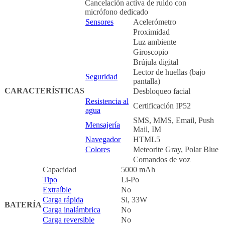
Cancelación activa de ruido con
micrófono dedicado
Sensores
Acelerómetro
Proximidad
Luz ambiente
Giroscopio
Brújula digital
Lector de huellas (bajo
Seguridad
pantalla)
CARACTERÍSTICAS
Desbloqueo facial
Resistencia al
Certificación IP52
agua
SMS, MMS, Email, Push
Mensajería
Mail, IM
Navegador
HTML5
Colores
Meteorite Gray, Polar Blue
Comandos de voz
Capacidad
5000 mAh
Tipo
Li-Po
Extraíble
No
Carga rápida
Si, 33W
BATERÍA
Carga inalámbrica
No
Carga reversible
No