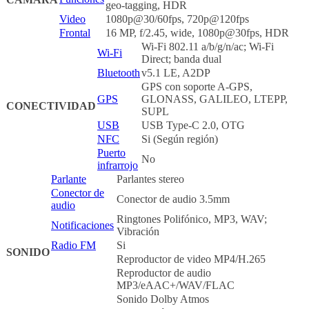
geo-tagging, HDR
Video
1080p@30/60fps, 720p@120fps
Frontal
16 MP, f/2.45, wide, 1080p@30fps, HDR
Wi-Fi 802.11 a/b/g/n/ac; Wi-Fi
Wi-Fi
Direct; banda dual
Bluetooth
v5.1 LE, A2DP
GPS con soporte A-GPS,
GPS
GLONASS, GALILEO, LTEPP,
CONECTIVIDAD
SUPL
USB
USB Type-C 2.0, OTG
NFC
Si (Según región)
Puerto
No
infrarrojo
Parlante
Parlantes stereo
Conector de
Conector de audio 3.5mm
audio
Ringtones Polifónico, MP3, WAV;
Notificaciones
Vibración
Radio FM
Si
SONIDO
Reproductor de video MP4/H.265
Reproductor de audio
MP3/eAAC+/WAV/FLAC
Sonido Dolby Atmos