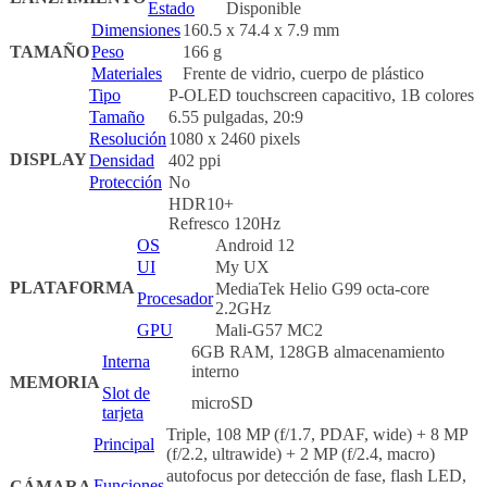
Estado
Disponible
Dimensiones
160.5 x 74.4 x 7.9 mm
TAMAÑO
Peso
166 g
Materiales
Frente de vidrio, cuerpo de plástico
Tipo
P-OLED touchscreen capacitivo, 1B colores
Tamaño
6.55 pulgadas, 20:9
Resolución
1080 x 2460 pixels
DISPLAY
Densidad
402 ppi
Protección
No
HDR10+
Refresco 120Hz
OS
Android 12
UI
My UX
PLATAFORMA
MediaTek Helio G99 octa-core
Procesador
2.2GHz
GPU
Mali-G57 MC2
6GB RAM, 128GB almacenamiento
Interna
interno
MEMORIA
Slot de
microSD
tarjeta
Triple, 108 MP (f/1.7, PDAF, wide) + 8 MP
Principal
(f/2.2, ultrawide) + 2 MP (f/2.4, macro)
autofocus por detección de fase, flash LED,
Funciones
CÁMARA