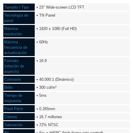
Tamaño / Tipo
• 23″ Wide-screen LCD TFT
Tecnología de
• TN Panel
panel
Máxima
• 1920 x 1080 (Full HD)
resolución
Máxima
• 60Hz
frecuencia de
actualización
Formato
• 16:9
(relación de
aspecto)
Contraste
• 40,000:1 (Dinámico)
Brillo
• 300 cd/m²
Tiempo de
• 5ms
respuesta
Pixel Pitch
• 0.265mm
Colores
• 16.7 millones
Saturación
• 72% NTSC
Bit
• Six + HiFRC (high frame rate control)