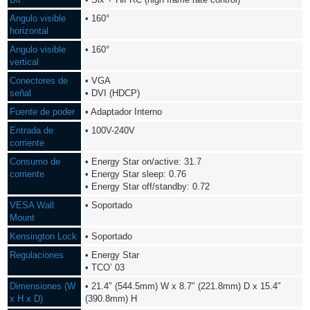
Angulo visible
• 160°
horizontal
Angulo visible
• 160°
vertical
Conectores de
• VGA
señal
• DVI (HDCP)
Fuente de poder
• Adaptador Interno
Entrada de
• 100V-240V
corriente
Consumo de
• Energy Star on/active: 31.7
corriente
• Energy Star sleep: 0.76
• Energy Star off/standby: 0.72
VESA Wall
• Soportado
Mount
Kensington Lock
• Soportado
Regulaciones
• Energy Star
• TCO’ 03
Dimensiones (W
• 21.4″ (544.5mm) W x 8.7″ (221.8mm) D x 15.4″
x H x D)
(390.8mm) H