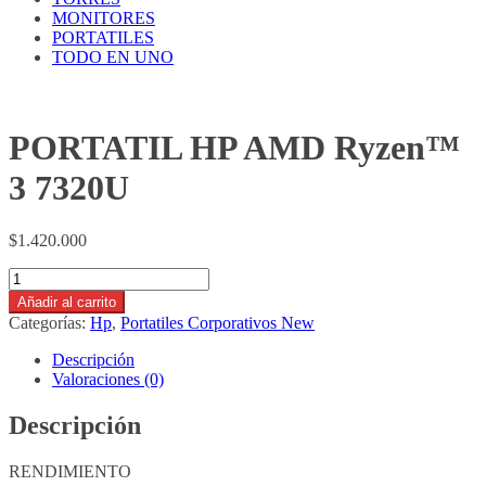
MONITORES
PORTATILES
TODO EN UNO
PORTATIL HP AMD Ryzen™
3 7320U
$
1.420.000
PORTATIL
HP
Añadir al carrito
AMD
Categorías:
Hp
,
Portatiles Corporativos New
Ryzen™
3
Descripción
7320U
Valoraciones (0)
cantidad
Descripción
RENDIMIENTO