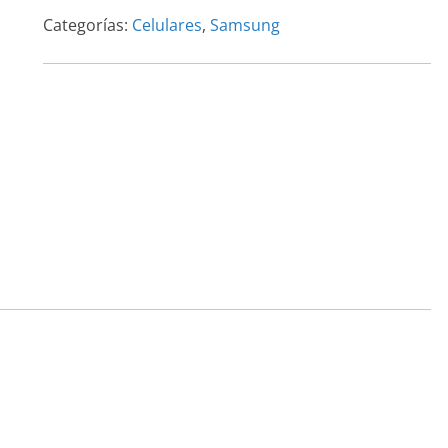
sim
Categorías:
Celulares
,
Samsung
cantidad