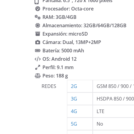
Pantalla: 6.5″, 720 x 1600 pixels
Procesador: Octa-core
RAM: 3GB/4GB
Almacenamiento: 32GB/64GB/128GB
Expansión: microSD
Cámara: Dual, 13MP+2MP
Batería: 5000 mAh
OS: Android 12
Perfil: 9.1 mm
Peso: 188 g
REDES
2G
GSM 850 / 900 / 
3G
HSDPA 850 / 900 
4G
LTE
5G
No