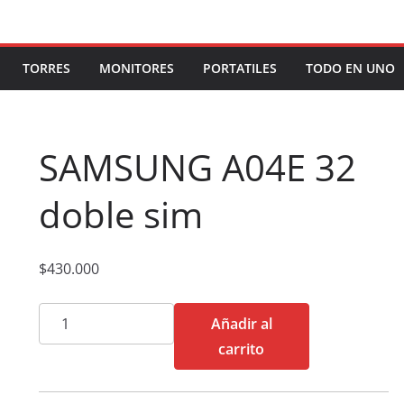
TORRES
MONITORES
PORTATILES
TODO EN UNO
SAMSUNG A04E 32
doble sim
$
430.000
SAMSUNG
Añadir al
A04E
carrito
32
doble