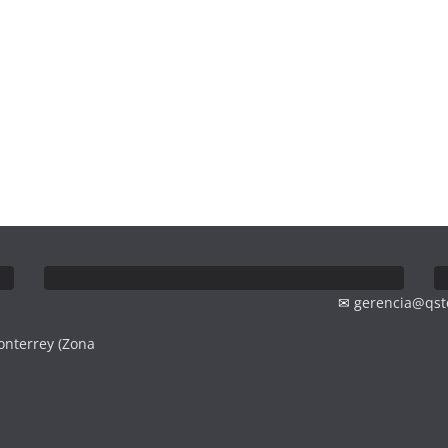
✉
gerencia@qst
onterrey (Zona