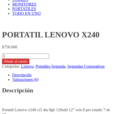
MONITORES
PORTATILES
TODO EN UNO
PORTATIL LENOVO X240
$
750.000
PORTATIL
LENOVO
Añadir al carrito
X240
Categorías:
Lenovo
,
Portatiles Segunda
,
Segundas Corporativas
cantidad
Descripción
Valoraciones (0)
Descripción
Portatil Lenovo x240 ci5 4ta 8gb 120sdd 12” win 8 pro estado 7 de