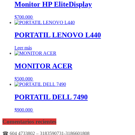
Monitor HP EliteDisplay
$
700.000
Añadir al carrito
PORTATIL LENOVO L440
Leer más
MONITOR ACER
$
500.000
Añadir al carrito
PORTATIL DELL 7490
$
900.000
Añadir al carrito
Comentarios recientes
☎ 604 4733802 – 3183590731-3186601808