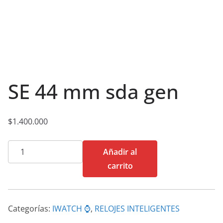
SE 44 mm sda gen
$
1.400.000
SE
Añadir al
44
carrito
mm
sda
gen
Categorías:
IWATCH ⌚
,
RELOJES INTELIGENTES
cantidad