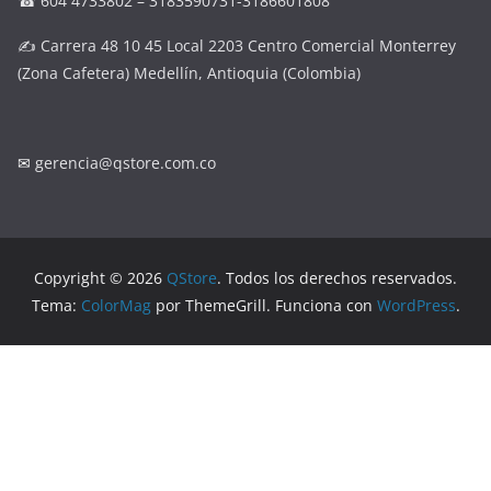
☎ 604 4733802 – 3183590731-3186601808
✍ Carrera 48 10 45 Local 2203 Centro Comercial Monterrey
(Zona Cafetera) Medellín, Antioquia (Colombia)
✉
gerencia@qstore.com.co
Copyright © 2026
QStore
. Todos los derechos reservados.
Tema:
ColorMag
por ThemeGrill. Funciona con
WordPress
.