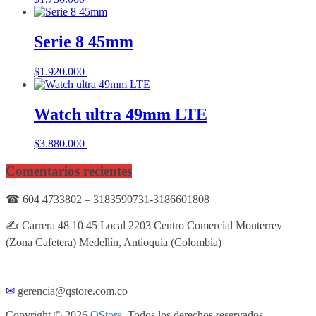
Serie 8 45mm
$
1.920.000
Añadir al carrito
Watch ultra 49mm LTE
$
3.880.000
Añadir al carrito
Comentarios recientes
☎ 604 4733802 – 3183590731-3186601808
✍ Carrera 48 10 45 Local 2203 Centro Comercial Monterrey
(Zona Cafetera) Medellín, Antioquia (Colombia)
✉
gerencia@qstore.com.co
Copyright © 2026
QStore
. Todos los derechos reservados.