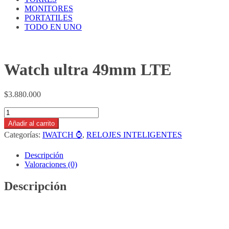
MONITORES
PORTATILES
TODO EN UNO
Watch ultra 49mm LTE
$
3.880.000
Watch
ultra
Añadir al carrito
49mm
Categorías:
IWATCH ⌚
,
RELOJES INTELIGENTES
LTE
cantidad
Descripción
Valoraciones (0)
Descripción