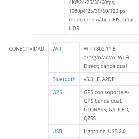
4K@24/25/30/60fps,
1080p@25/30/60/120fps,
modo Cinemático, EIS, smart
HDR
CONECTIVIDAD
Wi-Fi
Wi-Fi 802.11 E
a/b/g/n/ac/ax; Wi-Fi
Direct; banda dual
Bluetooth
v5.3 LE, A2DP
GPS
GPS con soporte A-
GPS banda dual,
GLONASS, GALILEO,
QZSS
USB
Lightning, USB 2.0