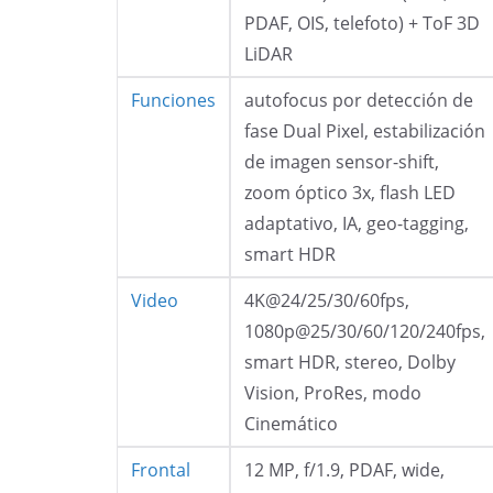
PDAF, OIS, telefoto) + ToF 3D
LiDAR
Funciones
autofocus por detección de
fase Dual Pixel, estabilización
de imagen sensor-shift,
zoom óptico 3x, flash LED
adaptativo, IA, geo-tagging,
smart HDR
Video
4K@24/25/30/60fps,
1080p@25/30/60/120/240fps,
smart HDR, stereo, Dolby
Vision, ProRes, modo
Cinemático
Frontal
12 MP, f/1.9, PDAF, wide,