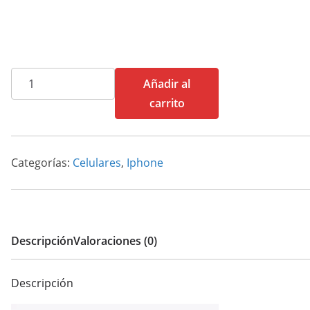
IPHONE
Añadir al
14
carrito
PRO
MAX
256
Categorías:
Celulares
,
Iphone
ESIM
cantidad
Descripción
Valoraciones (0)
Descripción