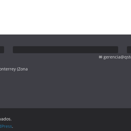
✉
gerencia@qst
onterrey (Zona
vados.
dPress
.