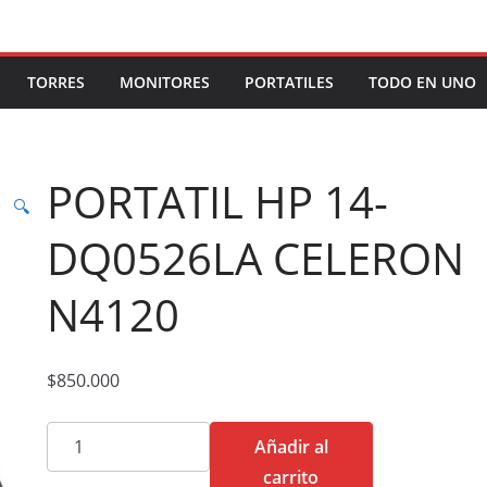
TORRES
MONITORES
PORTATILES
TODO EN UNO
PORTATIL HP 14-
🔍
DQ0526LA CELERON
N4120
$
850.000
PORTATIL
Añadir al
HP
carrito