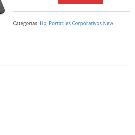
14-
DQ0526LA
CELERON
Categorías:
Hp
,
Portatiles Corporativos New
N4120
cantidad