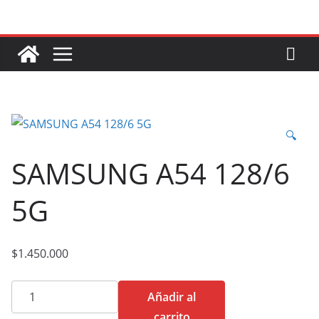
Saltar
al
contenido
🔍
SAMSUNG A54 128/6
5G
$
1.450.000
SAMSUNG
Añadir al
A54
carrito