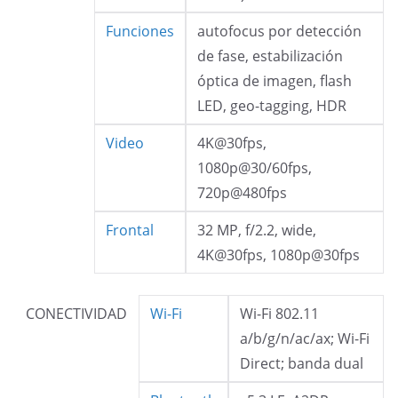
Funciones
autofocus por detección
de fase, estabilización
óptica de imagen, flash
LED, geo-tagging, HDR
Video
4K@30fps,
1080p@30/60fps,
720p@480fps
Frontal
32 MP, f/2.2, wide,
4K@30fps, 1080p@30fps
CONECTIVIDAD
Wi-Fi
Wi-Fi 802.11
a/b/g/n/ac/ax; Wi-Fi
Direct; banda dual