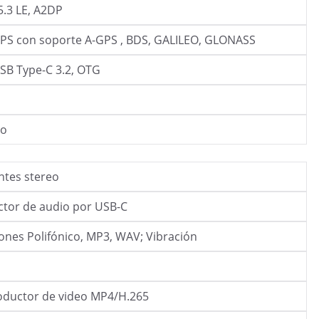
5.3 LE, A2DP
PS con soporte A-GPS , BDS, GALILEO, GLONASS
SB Type-C 3.2, OTG
i
o
ntes stereo
tor de audio por USB-C
ones Polifónico, MP3, WAV; Vibración
ductor de video MP4/H.265