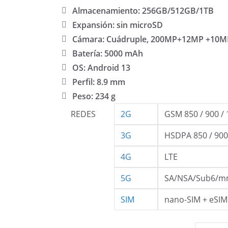
Almacenamiento: 256GB/512GB/1TB
Expansión: sin microSD
Cámara: Cuádruple, 200MP+12MP +10
Batería: 5000 mAh
OS: Android 13
Perfil: 8.9 mm
Peso: 234 g
REDES
2G
GSM 850 / 900 / 
3G
HSDPA 850 / 900 
4G
LTE
5G
SA/NSA/Sub6/
SIM
nano-SIM + eSIM