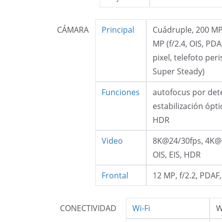
CÁMARA
Principal
Cuádruple, 200 MP 
MP (f/2.4, OIS, PDA
pixel, telefoto per
Super Steady)
Funciones
autofocus por detec
estabilización ópt
HDR
Video
8K@24/30fps, 4K@
OIS, EIS, HDR
Frontal
12 MP, f/2.2, PDA
CONECTIVIDAD
Wi-Fi
W