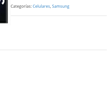
5G
Categorías:
Celulares
,
Samsung
cantidad