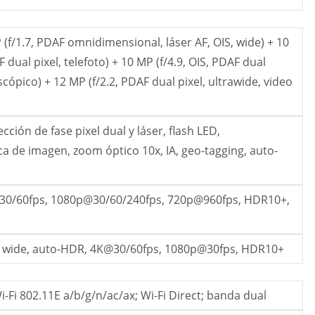
(f/1.7, PDAF omnidimensional, láser AF, OIS, wide) + 10
F dual pixel, telefoto) + 10 MP (f/4.9, OIS, PDAF dual
iscópico) + 12 MP (f/2.2, PDAF dual pixel, ultrawide, video
ción de fase pixel dual y láser, flash LED,
ica de imagen, zoom óptico 10x, IA, geo-tagging, auto-
30/60fps, 1080p@30/60/240fps, 720p@960fps, HDR10+,
F, wide, auto-HDR, 4K@30/60fps, 1080p@30fps, HDR10+
i-Fi 802.11E a/b/g/n/ac/ax; Wi-Fi Direct; banda dual