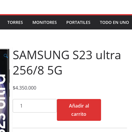
TORRES
MONITORES
PORTATILES
TODO EN UNO
SAMSUNG S23 ultra
🔍
256/8 5G
$
4.350.000
SAMSUNG
Añadir al
S23
carrito
ultra
256/8