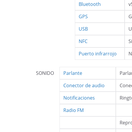
Bluetooth
v
GPS
G
USB
U
NFC
S
Puerto infrarrojo
N
SONIDO
Parlante
Parla
Conector de audio
Conec
Notificaciones
Ringt
Radio FM
Repro