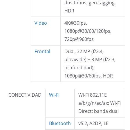
dos tonos, geo-tagging,
HDR
Video
4K@30fps,
1080p@30/60/120fps,
720p@960fps
Frontal
Dual, 32 MP (f/2.4,
ultrawide) + 8 MP (f/2.3,
profundidad),
1080p@30/60fps, HDR
CONECTIVIDAD
Wi-Fi
Wi-Fi 802.11E
a/b/g/n/ac/ax; Wi-Fi
Direct; banda dual
Bluetooth
v5.2, A2DP, LE