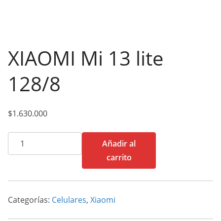
XIAOMI Mi 13 lite
128/8
$
1.630.000
XIAOMI
Añadir al
Mi
carrito
13
lite
128/8
Categorías:
Celulares
,
Xiaomi
cantidad