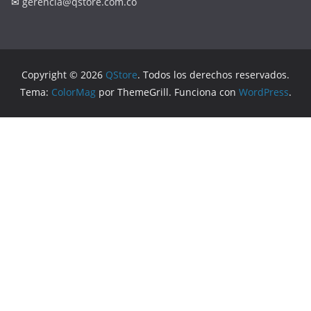
✉
gerencia@qstore.com.co
Copyright © 2026
QStore
. Todos los derechos reservados.
Tema:
ColorMag
por ThemeGrill. Funciona con
WordPress
.