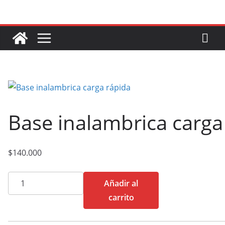
Saltar
al
contenido
Base inalambrica carga
$
140.000
Base
Añadir al
inalambrica
carrito
carga
rápida