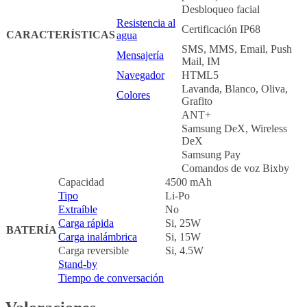
Desbloqueo facial
Resistencia al
Certificación IP68
CARACTERÍSTICAS
agua
SMS, MMS, Email, Push
Mensajería
Mail, IM
Navegador
HTML5
Lavanda, Blanco, Oliva,
Colores
Grafito
ANT+
Samsung DeX, Wireless
DeX
Samsung Pay
Comandos de voz Bixby
Capacidad
4500 mAh
Tipo
Li-Po
Extraíble
No
Carga rápida
Si, 25W
BATERÍA
Carga inalámbrica
Si, 15W
Carga reversible
Si, 4.5W
Stand-by
Tiempo de conversación