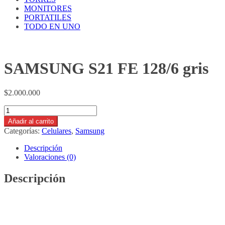
MONITORES
PORTATILES
TODO EN UNO
SAMSUNG S21 FE 128/6 gris
$
2.000.000
SAMSUNG
S21
Añadir al carrito
FE
Categorías:
Celulares
,
Samsung
128/6
gris
Descripción
cantidad
Valoraciones (0)
Descripción