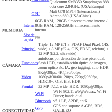
Qualcomm SM8350 Snapdragon 888
octa-core 2.84GHz (USA/Europa)
Mali-G78 MP14 (Internacional)
GPU
Adreno 660 (USA/China)
6GB RAM, 128GB almacenamiento interno /
Interna
8GB RAM, 128/256GB almacenamiento
interno
MEMORIA
Slot de
No
tarjeta
Triple, 12 MP (f/1.8, PDAF Dual Pixel, OIS,
Principal
wide) + 8 MP (f/2.4, OIS, PDAF, telefoto) +
12 MP (f/2.2, ultrawide)
autofocus por detección de fase pixel dual,
Funciones
flash LED, estabilización óptica de imagen,
CÁMARA
zoom óptico 3x, IA, geo-tagging, auto-HDR
8K@30fps, 4K@30/60fps,
Video
1080p@30/60/120fps, 720p@960fps,
HDR10+, OIS, EIS, HDR
Frontal
32 MP, f/2.2, wide, HDR, 1080p@30fps
Wi-Fi 802.11 a/b/g/n/ac/ax; Wi-Fi
Wi-Fi
Direct; banda dual
Bluetooth
v5.1 LE, A2DP, aptX
GPS con soporte A-GPS, BDS,
GPS
GALILEO
CONECTIVIDAD