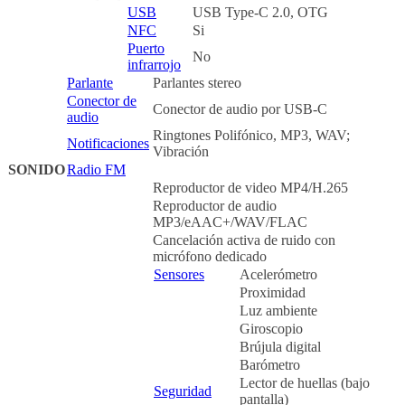
USB
USB Type-C 2.0, OTG
NFC
Si
Puerto
No
infrarrojo
Parlante
Parlantes stereo
Conector de
Conector de audio por USB-C
audio
Ringtones Polifónico, MP3, WAV;
Notificaciones
Vibración
SONIDO
Radio FM
Reproductor de video MP4/H.265
Reproductor de audio
MP3/eAAC+/WAV/FLAC
Cancelación activa de ruido con
micrófono dedicado
Sensores
Acelerómetro
Proximidad
Luz ambiente
Giroscopio
Brújula digital
Barómetro
Lector de huellas (bajo
Seguridad
pantalla)