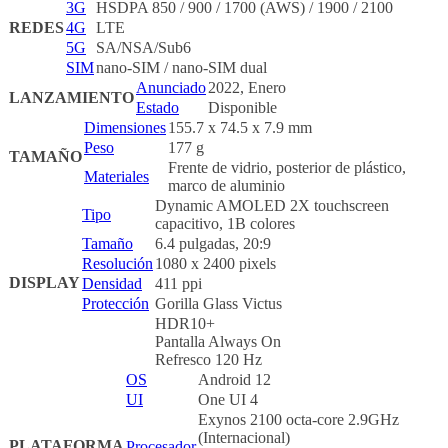
3G
HSDPA 850 / 900 / 1700 (AWS) / 1900 / 2100
REDES
4G
LTE
5G
SA/NSA/Sub6
SIM
nano-SIM / nano-SIM dual
Anunciado
2022, Enero
LANZAMIENTO
Estado
Disponible
Dimensiones
155.7 x 74.5 x 7.9 mm
Peso
177 g
TAMAÑO
Frente de vidrio, posterior de plástico,
Materiales
marco de aluminio
Dynamic AMOLED 2X touchscreen
Tipo
capacitivo, 1B colores
Tamaño
6.4 pulgadas, 20:9
Resolución
1080 x 2400 pixels
DISPLAY
Densidad
411 ppi
Protección
Gorilla Glass Victus
HDR10+
Pantalla Always On
Refresco 120 Hz
OS
Android 12
UI
One UI 4
Exynos 2100 octa-core 2.9GHz
(Internacional)
PLATAFORMA
Procesador