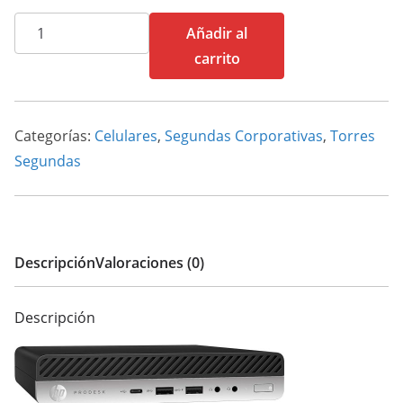
Cpu
Añadir al
Hp
carrito
ProDesk
600(G3)
cantidad
Categorías:
Celulares
,
Segundas Corporativas
,
Torres
Segundas
Descripción
Valoraciones (0)
Descripción