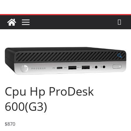
Saltar
al
contenido
🔍
Cpu Hp ProDesk
600(G3)
$
870