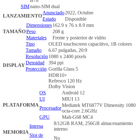
B78
SIM
nano-SIM dual
Anunciado
2022, Octubre
LANZAMIENTO
Estado
Disponible
Dimensiones
162.9 x 76 x 8.9 mm
TAMAÑO
Peso
208 g
Materiales
Frente y posterior de vidrio
Tipo
OLED touchscreen capacitivo, 1B colores
Tamaño
6.67 pulgadas, 20:9
Resolución
1080 x 2400 pixels
Densidad
394 ppi
DISPLAY
Protección
Gorilla Glass 5
HDR10+
Refresco 120 Hz
Dolby Vision
OS
Android 12
UI
MIUI 13
PLATAFORMA
Mediatek MT6877V Dimensity 1080
Procesador
octa-core 2.6GHz
GPU
Mali-G68 MC4
8/12GB RAM, 256GB almacenamiento
Interna
interno
MEMORIA
Slot de
No