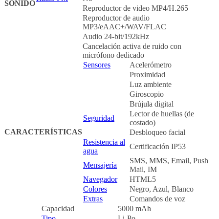
SONIDO
Reproductor de video MP4/H.265
Reproductor de audio
MP3/eAAC+/WAV/FLAC
Audio 24-bit/192kHz
Cancelación activa de ruido con
micrófono dedicado
Sensores
Acelerómetro
Proximidad
Luz ambiente
Giroscopio
Brújula digital
Lector de huellas (de
Seguridad
costado)
CARACTERÍSTICAS
Desbloqueo facial
Resistencia al
Certificación IP53
agua
SMS, MMS, Email, Push
Mensajería
Mail, IM
Navegador
HTML5
Colores
Negro, Azul, Blanco
Extras
Comandos de voz
Capacidad
5000 mAh
Tipo
Li-Po