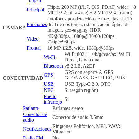
tarjeta
Triple, 200 MP (f/1.7, OIS, PDAF, wide) + 8
Principal
MP (f/2.2, ultrawide) + 2 MP (f/2.4, macro)
autofocus por detección de fase, flash LED
Funciones
dual de dos tonos, estabilización óptica de
CÁMARA
imagen, geo-tagging, HDR
4K@30fps, 1080p@30/60/120fps,
Video
720p@960fps
Frontal
16 MP, f/2.5, wide, 1080p@30fps
Wi-Fi 802.11 a/b/g/n/ac/ax; Wi-Fi
Wi-Fi
Direct, banda dual
Bluetooth
v5.2 LE, A2DP
GPS con soporte A-GPS,
GPS
GLONASS, GALILEO, BDS
CONECTIVIDAD
USB
USB Type-C 2.0, OTG
NFC
Si (según región)
Puerto
Si
infrarrojo
Parlante
Parlantes stereo
Conector de
Conector de audio 3.5mm
audio
Ringtones Polifónico, MP3, WAV;
Notificaciones
Vibración
Radio FM
No