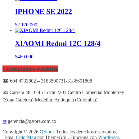
IPHONE SE 2022
$
2.170.000
Añadir al carrito
XIAOMI Redmi 12C 128/4
$
460.000
Añadir al carrito
Comentarios recientes
☎ 604 4733802 – 3183590731-3186601808
✍ Carrera 48 10 45 Local 2203 Centro Comercial Monterrey
(Zona Cafetera) Medellín, Antioquia (Colombia)
✉
gerencia@qstore.com.co
Copyright © 2026
QStore
. Todos los derechos reservados.
Tema:
ColorMag
por ThemeGrill. Funciona con
WordPress
.