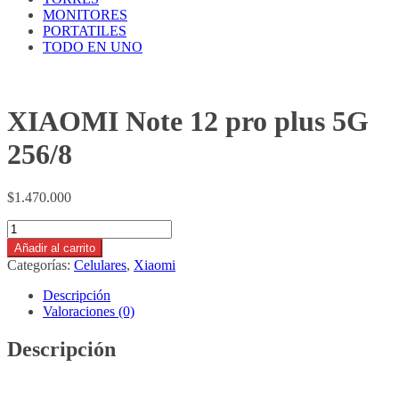
MONITORES
PORTATILES
TODO EN UNO
XIAOMI Note 12 pro plus 5G
256/8
$
1.470.000
XIAOMI
Note
Añadir al carrito
12
Categorías:
Celulares
,
Xiaomi
pro
plus
Descripción
5G
Valoraciones (0)
256/8
cantidad
Descripción