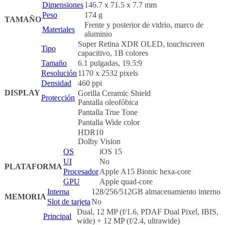
Dimensiones
146.7 x 71.5 x 7.7 mm
Peso
174 g
TAMAÑO
Frente y posterior de vidrio, marco de
Materiales
aluminio
Super Retina XDR OLED, touchscreen
Tipo
capacitivo, 1B colores
Tamaño
6.1 pulgadas, 19.5:9
Resolución
1170 x 2532 pixels
Densidad
460 ppi
DISPLAY
Gorilla Ceramic Shield
Protección
Pantalla oleofóbica
Pantalla True Tone
Pantalla Wide color
HDR10
Dolby Vision
OS
iOS 15
UI
No
PLATAFORMA
Procesador
Apple A15 Bionic hexa-core
GPU
Apple quad-core
Interna
128/256/512GB almacenamiento interno
MEMORIA
Slot de tarjeta
No
Dual, 12 MP (f/1.6, PDAF Dual Pixel, IBIS,
Principal
wide) + 12 MP (f/2.4, ultrawide)