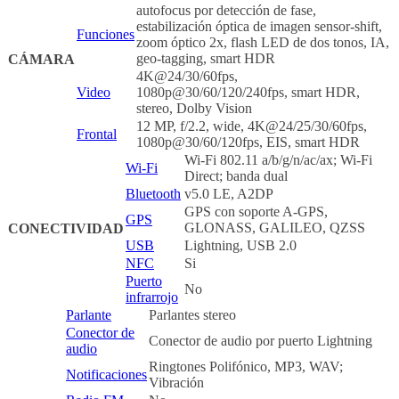
autofocus por detección de fase,
estabilización óptica de imagen sensor-shift,
Funciones
zoom óptico 2x, flash LED de dos tonos, IA,
geo-tagging, smart HDR
CÁMARA
4K@24/30/60fps,
Video
1080p@30/60/120/240fps, smart HDR,
stereo, Dolby Vision
12 MP, f/2.2, wide, 4K@24/25/30/60fps,
Frontal
1080p@30/60/120fps, EIS, smart HDR
Wi-Fi 802.11 a/b/g/n/ac/ax; Wi-Fi
Wi-Fi
Direct; banda dual
Bluetooth
v5.0 LE, A2DP
GPS con soporte A-GPS,
GPS
GLONASS, GALILEO, QZSS
CONECTIVIDAD
USB
Lightning, USB 2.0
NFC
Si
Puerto
No
infrarrojo
Parlante
Parlantes stereo
Conector de
Conector de audio por puerto Lightning
audio
Ringtones Polifónico, MP3, WAV;
Notificaciones
Vibración