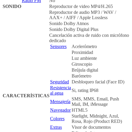
Radio FM
No
SONIDO
Reproductor de video MP4/H.265
Reproductor de audio MP3 / WAV /
AAX+ / AIFF / Apple Lossless
Sonido Dolby Atmos
Sonido Dolby Digital Plus
Cancelación activa de ruido con micrófono
dedicado
Sensores
Acelerómetro
Proximidad
Luz ambiente
Giroscopio
Brújula digital
Barómetro
Seguridad
Desbloqueo facial (Face ID)
Resistencia
Si, rating IP68
al agua
CARACTERÍSTICAS
SMS, MMS, Email, Push
Mensajería
Mail, IM, iMessage
Navegador
HTML5
Starlight, Midnight, Azul,
Colores
Rosa, Rojo (Product RED)
Extras
Visor de documentos