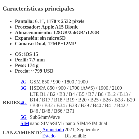
Características principales
Pantalla: 6.1″, 1170 x 2532 pixels
Procesador: Apple A15 Bionic
Almacenamiento: 128GB/256GB/512GB
Expansión: sin microSD
Cámara: Dual, 12MP+12MP
OS: iOS 15
Perfil: 7.7 mm
Peso: 174 g
Precio: ~ 799 USD
2G
GSM 850 / 900 / 1800 / 1900
3G
HSDPA 850 / 900 / 1700 (AWS) / 1900 / 2100
LTE B1 / B2 / B3 / B4 / B5 / B7 / B8 / B12 / B13 /
B14 / B17 / B18 / B19 / B20 / B25 / B26 / B28 / B29
REDES
4G
/ B30 / B32 / B34 / B38 / B39 / B40 / B41 / B42 /
B46 / B48 / B66 / B71
5G
Sub6/mmWave
SIM
nano-SIM/eSIM / nano-SIM/eSIM dual
Anunciado
2021, Septiembre
LANZAMIENTO
Estado
Disponible