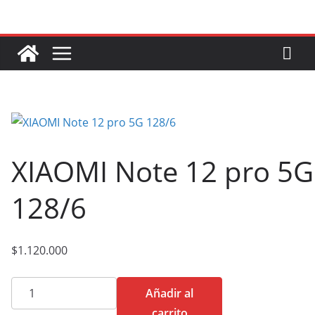
Saltar
al
contenido
XIAOMI Note 12 pro 5G
128/6
$
1.120.000
XIAOMI
Añadir al
Note
carrito