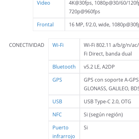
Video
4K@30fps, 1080p@30/60/120f
720p@960fps
Frontal
16 MP, f/2.0, wide, 1080p@30f
CONECTIVIDAD
Wi-Fi
Wi-Fi 802.11 a/b/g/n/ac/
Fi Direct, banda dual
Bluetooth
v5.2 LE, A2DP
GPS
GPS con soporte A-GPS
GLONASS, GALILEO, BD
USB
USB Type-C 2.0, OTG
NFC
Si (según región)
Puerto
Si
infrarrojo