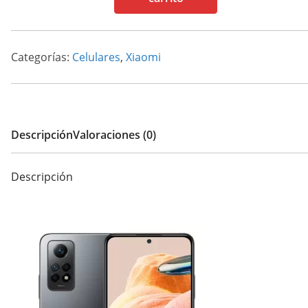
12
pro
5G
Categorías:
Celulares
,
Xiaomi
128/6
cantidad
Descripción
Valoraciones (0)
Descripción