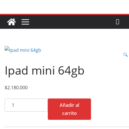
Saltar
al
contenido
🔍
Ipad mini 64gb
$
2.180.000
Ipad
Añadir al
mini
carrito
64gb
cantidad