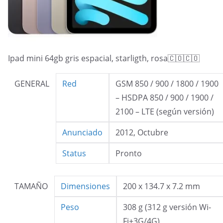
Ipad mini 64gb gris espacial, starligth, rosa🇨🇴🇨🇴
GENERAL
Red
GSM 850 / 900 / 1800 / 1900
– HSDPA 850 / 900 / 1900 /
2100 – LTE (según versión)
Anunciado
2012, Octubre
Status
Pronto
TAMAÑO
Dimensiones
200 x 134.7 x 7.2 mm
Peso
308 g (312 g versión Wi-
Fi+3G/4G)