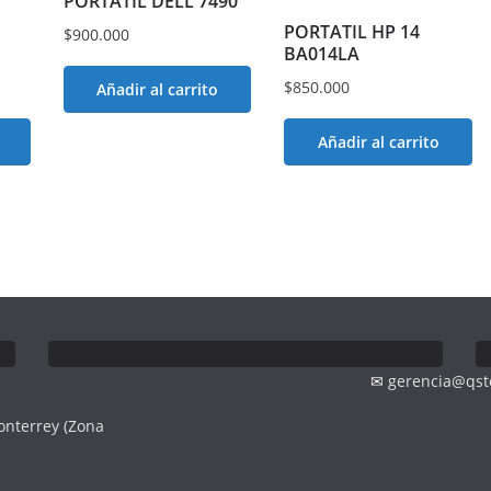
PORTATIL DELL 7490
PORTATIL HP 14
$
900.000
BA014LA
$
850.000
Añadir al carrito
Añadir al carrito
✉
gerencia@qst
onterrey (Zona