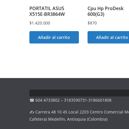
PORTATIL ASUS
Cpu Hp ProDesk
X515E-BR3864W
600(G3)
$
1.420.000
$
870
Añadir al carrito
Añadir al carrito
☎ 604 4733802 – 3183590731-3186601808
✍ Carrera 48 10 45 Local 2203 Centro Comercial M
Cafetera) Medellín, Antioquia (Colombia)