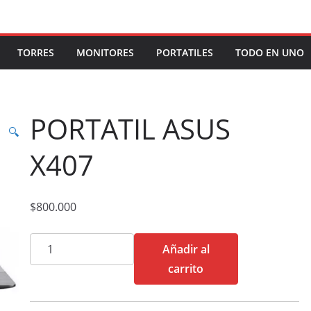
TORRES
MONITORES
PORTATILES
TODO EN UNO
PORTATIL ASUS
🔍
X407
$
800.000
PORTATIL
Añadir al
ASUS
carrito
X407
cantidad