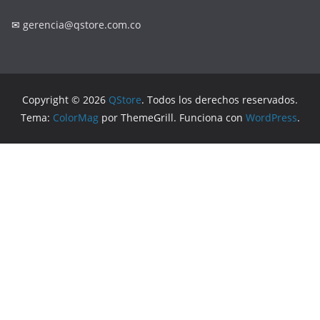
✉
gerencia@qstore.com.co
Copyright © 2026
QStore
. Todos los derechos reservados.
Tema:
ColorMag
por ThemeGrill. Funciona con
WordPress
.