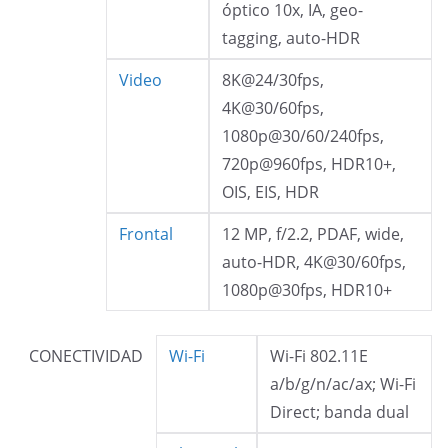
óptico 10x, IA, geo-
tagging, auto-HDR
Video
8K@24/30fps,
4K@30/60fps,
1080p@30/60/240fps,
720p@960fps, HDR10+,
OIS, EIS, HDR
Frontal
12 MP, f/2.2, PDAF, wide,
auto-HDR, 4K@30/60fps,
1080p@30fps, HDR10+
CONECTIVIDAD
Wi-Fi
Wi-Fi 802.11E
a/b/g/n/ac/ax; Wi-Fi
Direct; banda dual