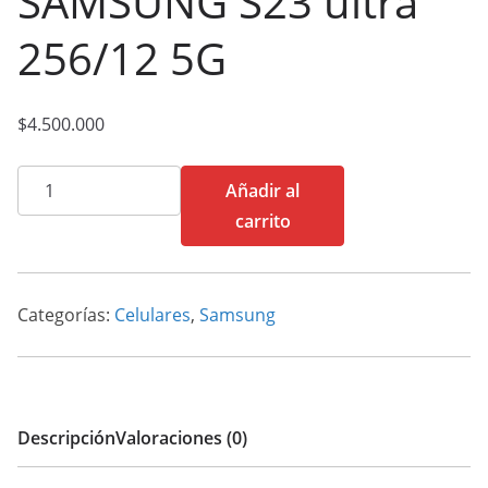
SAMSUNG S23 ultra
256/12 5G
$
4.500.000
SAMSUNG
Añadir al
S23
carrito
ultra
256/12
5G
Categorías:
Celulares
,
Samsung
cantidad
Descripción
Valoraciones (0)